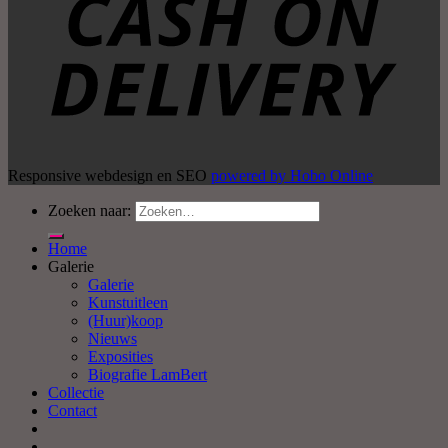
Responsive webdesign en SEO
powered by Hobo Online
Zoeken naar:
Home
Galerie
Galerie
Kunstuitleen
(Huur)koop
Nieuws
Exposities
Biografie LamBert
Collectie
Contact