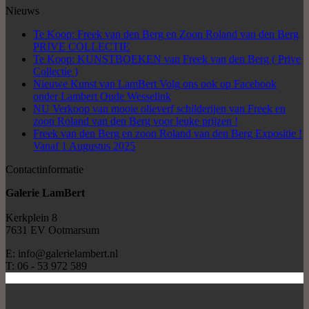
Nieuws
Te Koop: Freek van den Berg en Zoon Roland van den Berg
PRIVE COLLECTIE
Te Koop: KUNSTBOEKEN van Freek van den Berg ( Prive
Collectie )
Nieuwe Kunst van LamBert Volg ons ook op Facebook
onder Lambert Oude Wesselink
NU Verkoop van mooie olieverf schilderijen van Freek en
zoon Roland van den Berg voor leuke prijzen !
Freek van den Berg en zoon Roland van den Berg Expositie !
Vanaf 1 Augustus 2025
Contactinformatie
Galerie LamBert
Kerkplein 8
7631 EV Ootmarsum
E: info@galerielambert.nl
T: 06 - 53 972 589