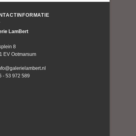
NTACTINFORMATIE
erie LamBert
kplein 8
1 EV Ootmarsum
nfo@galerielambert.nl
6 - 53 972 589