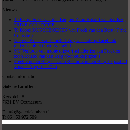
Nieuws
Te Koop: Freek van den Berg en Zoon Roland van den Berg
PRIVE COLLECTIE
Te Koop: KUNSTBOEKEN van Freek van den Berg ( Prive
Collectie )
Nieuwe Kunst van LamBert Volg ons ook op Facebook
onder Lambert Oude Wesselink
NU Verkoop van mooie olieverf schilderijen van Freek en
zoon Roland van den Berg voor leuke prijzen !
Freek van den Berg en zoon Roland van den Berg Expositie !
Vanaf 1 Augustus 2025
Contactinformatie
Galerie LamBert
Kerkplein 8
7631 EV Ootmarsum
E: info@galerielambert.nl
T: 06 - 53 972 589