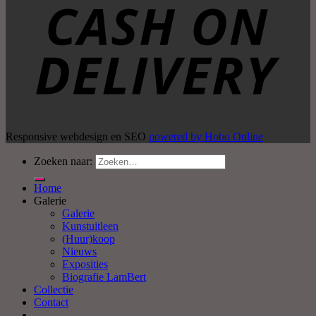
Responsive webdesign en SEO
powered by Hobo Online
Zoeken naar:
Home
Galerie
Galerie
Kunstuitleen
(Huur)koop
Nieuws
Exposities
Biografie LamBert
Collectie
Contact