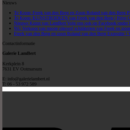
Nieuws
Te Koop: Freek van den Berg en Zoon Roland van den Be
Te Koop: KUNSTBOEKEN van Freek van den Berg ( Prive Col
Nieuwe Kunst van LamBert Volg ons ook op Facebook onder 
NU Verkoop van mooie olieverf schilderijen van Freek en zoon
Freek van den Berg en zoon Roland van den Berg Expositie ! 
Contactinformatie
Galerie LamBert
Kerkplein 8
7631 EV Ootmarsum
E: info@galerielambert.nl
T: 06 - 53 972 589