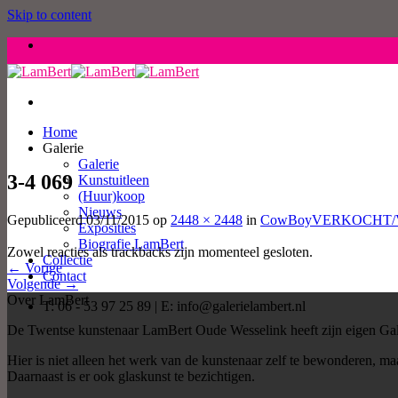
Skip to content
Home
Galerie
Galerie
3-4 069
Kunstuitleen
(Huur)koop
Nieuws
Gepubliceerd
03/11/2015
op
2448 × 2448
in
CowBoyVERKOCHT
Exposities
Biografie LamBert
Zowel reacties als trackbacks zijn momenteel gesloten.
Collectie
←
Vorige
Contact
Volgende
→
Over LamBert
T: 06 - 53 97 25 89 | E: info@galerielambert.nl
De Twentse kunstenaar LamBert Oude Wesselink heeft zijn eigen Gal
Hier is niet alleen het werk van de kunstenaar zelf te bewonderen, 
Daarnaast is er ook glaskunst te bezichtigen.