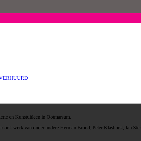
/VERHUURD
erie en Kunstuitleen in Ootmarsum.
maar ook werk van onder andere Herman Brood, Peter Klashorst, Jan Si