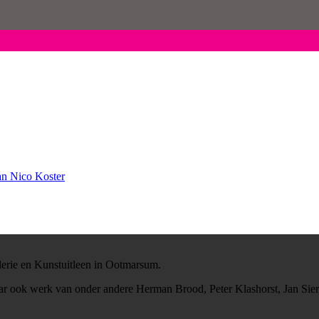
an Nico Koster
erie en Kunstuitleen in Ootmarsum.
maar ook werk van onder andere Herman Brood, Peter Klashorst, Jan Si