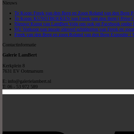
Nieuws
Te Koop: Freek van den Berg en Zoon Roland van den Be
Te Koop: KUNSTBOEKEN van Freek van den Berg ( Prive Col
Nieuwe Kunst van LamBert Volg ons ook op Facebook onder 
NU Verkoop van mooie olieverf schilderijen van Freek en zoon
Freek van den Berg en zoon Roland van den Berg Expositie ! 
Contactinformatie
Galerie LamBert
Kerkplein 8
7631 EV Ootmarsum
E: info@galerielambert.nl
T: 06 - 53 972 589