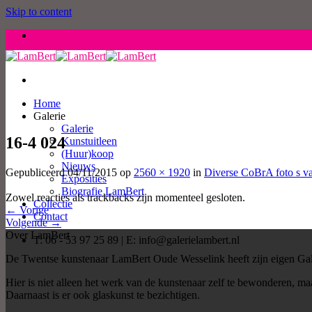
Skip to content
Home
Galerie
Galerie
16-4 024
Kunstuitleen
(Huur)koop
Nieuws
Gepubliceerd
04/11/2015
op
2560 × 1920
in
Diverse CoBrA foto s v
Exposities
Biografie LamBert
Zowel reacties als trackbacks zijn momenteel gesloten.
Collectie
←
Vorige
Contact
Volgende
→
Over LamBert
T: 06 - 53 97 25 89 | E: info@galerielambert.nl
De Twentse kunstenaar LamBert Oude Wesselink heeft zijn eigen Gal
Hier is niet alleen het werk van de kunstenaar zelf te bewonderen, 
Daarnaast is er ook glaskunst te bezichtigen.