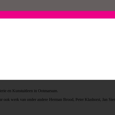
erie en Kunstuitleen in Ootmarsum.
maar ook werk van onder andere Herman Brood, Peter Klashorst, Jan Si