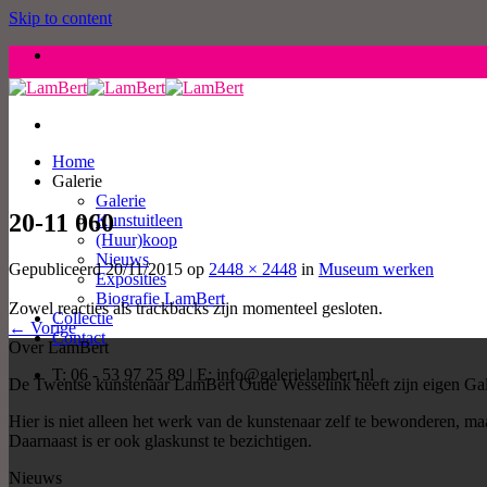
Skip to content
Home
Galerie
Galerie
20-11 060
Kunstuitleen
(Huur)koop
Nieuws
Gepubliceerd
20/11/2015
op
2448 × 2448
in
Museum werken
Exposities
Biografie LamBert
Zowel reacties als trackbacks zijn momenteel gesloten.
Collectie
←
Vorige
Contact
Over LamBert
T: 06 - 53 97 25 89 | E: info@galerielambert.nl
De Twentse kunstenaar LamBert Oude Wesselink heeft zijn eigen Gal
Hier is niet alleen het werk van de kunstenaar zelf te bewonderen, 
Daarnaast is er ook glaskunst te bezichtigen.
Nieuws