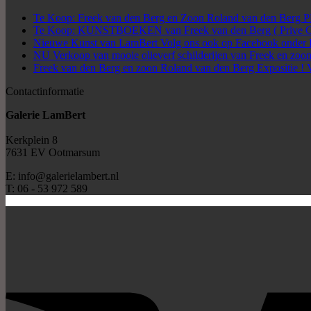
Te Koop: Freek van den Berg en Zoon Roland van den Be
Te Koop: KUNSTBOEKEN van Freek van den Berg ( Prive Col
Nieuwe Kunst van LamBert Volg ons ook op Facebook onder 
NU Verkoop van mooie olieverf schilderijen van Freek en zoon
Freek van den Berg en zoon Roland van den Berg Expositie ! 
Contactinformatie
Galerie LamBert
Kerkplein 8
7631 EV Ootmarsum
E: info@galerielambert.nl
T: 06 - 53 972 589