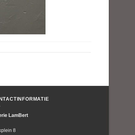
NTACTINFORMATIE
erie LamBert
kplein 8