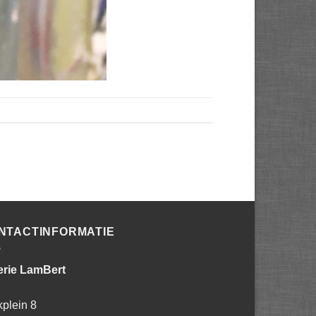
NTACTINFORMATIE
erie LamBert
kplein 8