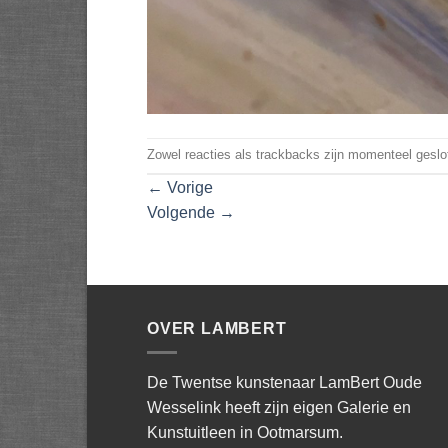
Zowel reacties als trackbacks zijn momenteel geslo
←
Vorige
Volgende
→
OVER LAMBERT
De Twentse kunstenaar LamBert Oude
Wesselink heeft zijn eigen Galerie en
Kunstuitleen in Ootmarsum.