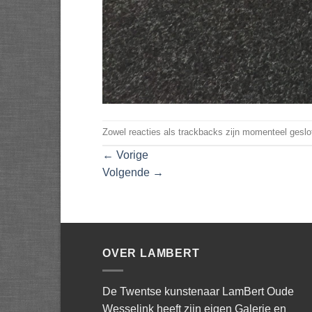
Zowel reacties als trackbacks zijn momenteel geslo
←
Vorige
Volgende
→
OVER LAMBERT
De Twentse kunstenaar LamBert Oude
Wesselink heeft zijn eigen Galerie en