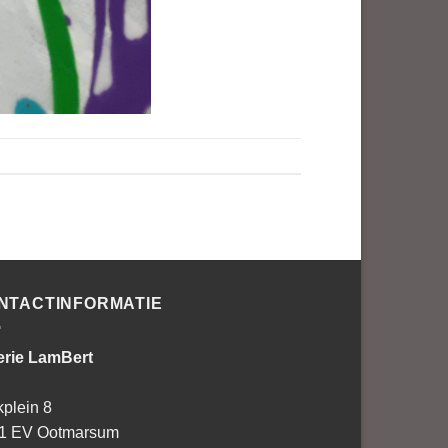
NTACTINFORMATIE
erie LamBert
kplein 8
1 EV Ootmarsum