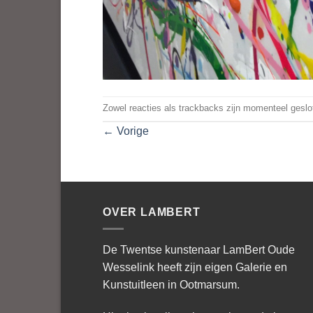
Zowel reacties als trackbacks zijn momenteel geslo
←
Vorige
OVER LAMBERT
De Twentse kunstenaar LamBert Oude
Wesselink heeft zijn eigen Galerie en
Kunstuitleen in Ootmarsum.