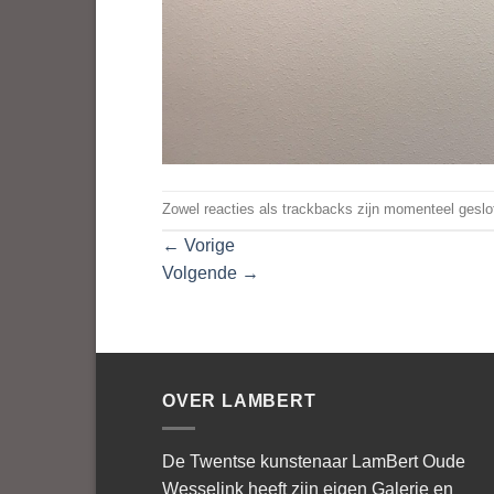
Zowel reacties als trackbacks zijn momenteel geslo
←
Vorige
Volgende
→
OVER LAMBERT
De Twentse kunstenaar LamBert Oude
Wesselink heeft zijn eigen Galerie en