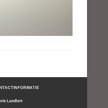
NTACTINFORMATIE
erie LamBert