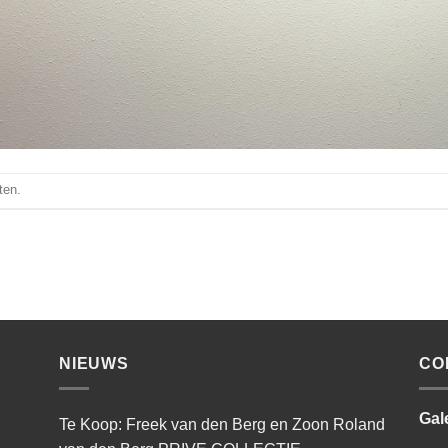
ten.
NIEUWS
CO
Gal
Te Koop: Freek van den Berg en Zoon Roland