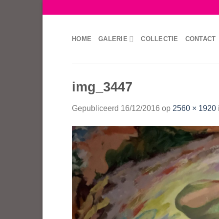
Skip
to
content
HOME
GALERIE
COLLECTIE
CONTACT
img_3447
Gepubliceerd
16/12/2016
op
2560 × 1920