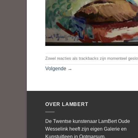
Zowel reacties als trackbacks zijn momenteel geslo
Volgende
→
OVER LAMBERT
De Twentse kunstenaar LamBert Oude
Wesselink heeft zijn eigen Galerie en
Kunstuitleen in Ootmarsum.