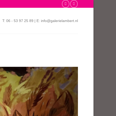
T: 06 - 53 97 25 89 | E: info@galerielambert.nl