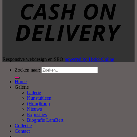
Responsive webdesign en SEO
powered by Hobo Online
Zoeken naar:
Home
Galerie
Galerie
Kunstuitleen
(Huur)koop
Nieuws
Exposities
Biografie LamBert
Collectie
Contact