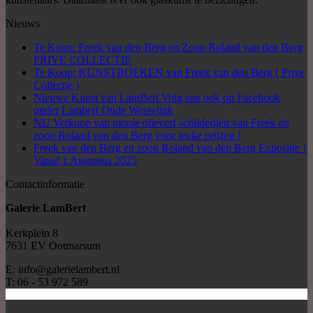
Nieuws
Te Koop: Freek van den Berg en Zoon Roland van den Berg
PRIVE COLLECTIE
Te Koop: KUNSTBOEKEN van Freek van den Berg ( Prive
Collectie )
Nieuwe Kunst van LamBert Volg ons ook op Facebook
onder Lambert Oude Wesselink
NU Verkoop van mooie olieverf schilderijen van Freek en
zoon Roland van den Berg voor leuke prijzen !
Freek van den Berg en zoon Roland van den Berg Expositie !
Vanaf 1 Augustus 2025
Contactinformatie
Galerie LamBert
Kerkplein 8
7631 EV Ootmarsum
E: info@galerielambert.nl
T: 06 - 53 972 589