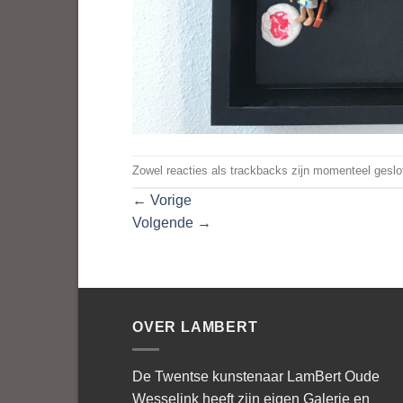
Zowel reacties als trackbacks zijn momenteel geslo
←
Vorige
Volgende
→
OVER LAMBERT
De Twentse kunstenaar LamBert Oude
Wesselink heeft zijn eigen Galerie en