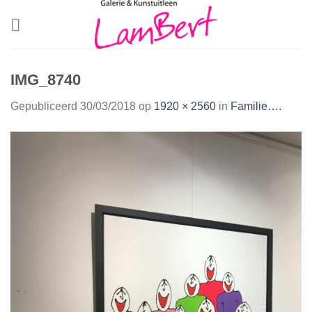
Skip
to
content
IMG_8740
Gepubliceerd
30/03/2018
op
1920 × 2560
in
Familie….