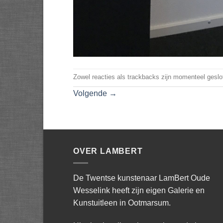
Zowel reacties als trackbacks zijn momenteel geslo
Volgende
→
OVER LAMBERT
De Twentse kunstenaar LamBert Oude
Wesselink heeft zijn eigen Galerie en
Kunstuitleen in Ootmarsum.