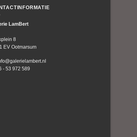
NTACTINFORMATIE
erie LamBert
kplein 8
1 EV Ootmarsum
nfo@galerielambert.nl
6 - 53 972 589