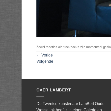
Zowel reacties als trackbacks zijn momenteel geslo
←
Vorige
Volgende
→
OVER LAMBERT
De Twentse kunstenaar LamBert Oude
Wesselink heeft zijn eigen Galerie en