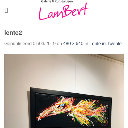
Skip
to
content
lente2
Gepubliceerd
01/03/2019
op
480 × 640
in
Lente in Twente