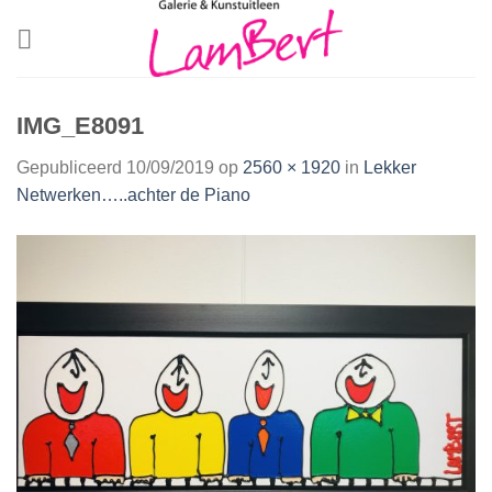
Skip
to
content
IMG_E8091
Gepubliceerd
10/09/2019
op
2560 × 1920
in
Lekker
Netwerken…..achter de Piano