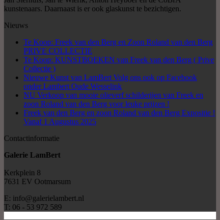
kunstenaars. Daarnaast is er ook glaskunst te bezichtigen.
Nieuws
Te Koop: Freek van den Berg en Zoon Roland van den Berg
PRIVE COLLECTIE
Te Koop: KUNSTBOEKEN van Freek van den Berg ( Prive
Collectie )
Nieuwe Kunst van LamBert Volg ons ook op Facebook
onder Lambert Oude Wesselink
NU Verkoop van mooie olieverf schilderijen van Freek en
zoon Roland van den Berg voor leuke prijzen !
Freek van den Berg en zoon Roland van den Berg Expositie !
Vanaf 1 Augustus 2025
Contactinformatie
Galerie LamBert
Kerkplein 8
7631 EV Ootmarsum
E: info@galerielambert.nl
T: 06 - 53 972 589