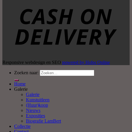
Responsive webdesign en SEO
powered by Hobo Online
Zoeken naar:
Home
Galerie
Galerie
Kunstuitleen
(Huur)koop
Nieuws
Exposities
Biografie LamBert
Collectie
Contact