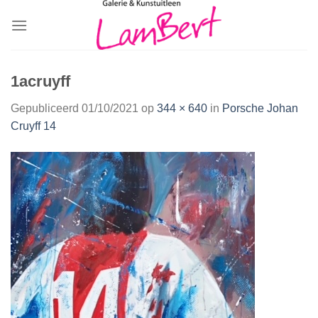
Skip
to
content
1acruyff
Gepubliceerd
01/10/2021
op
344 × 640
in
Porsche Johan
Cruyff 14