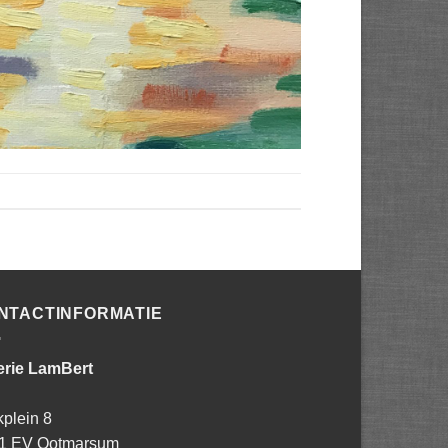
NTACTINFORMATIE
erie LamBert
kplein 8
1 EV Ootmarsum