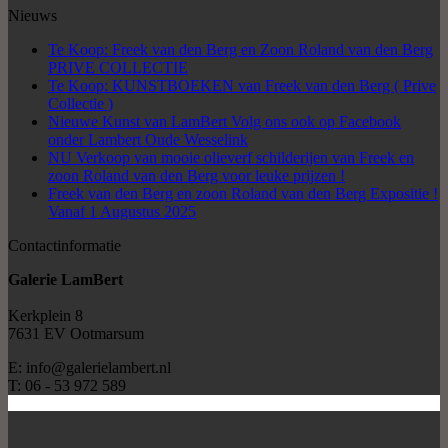
Nieuws
Te Koop: Freek van den Berg en Zoon Roland van den Berg
PRIVE COLLECTIE
Te Koop: KUNSTBOEKEN van Freek van den Berg ( Prive
Collectie )
Nieuwe Kunst van LamBert Volg ons ook op Facebook
onder Lambert Oude Wesselink
NU Verkoop van mooie olieverf schilderijen van Freek en
zoon Roland van den Berg voor leuke prijzen !
Freek van den Berg en zoon Roland van den Berg Expositie !
Vanaf 1 Augustus 2025
Contactinformatie
Galerie LamBert
Kerkplein 8
7631 EV Ootmarsum
E: info@galerielambert.nl
T: 06 - 53 972 589