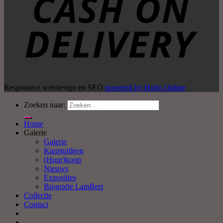
Responsive webdesign en SEO
powered by Hobo Online
Zoeken naar:
Home
Galerie
Galerie
Kunstuitleen
(Huur)koop
Nieuws
Exposities
Biografie LamBert
Collectie
Contact