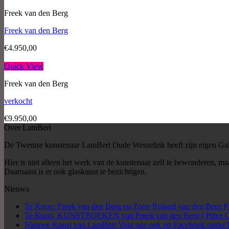
Freek van den Berg
Freek van den Berg
€
4.950,00
Quick View
Freek van den Berg
verkocht
€
9.950,00
Over LamBert
De Twentse kunstenaar LamBert Oude Wesselink heeft zijn eigen Gal
Hier is niet alleen het werk van de kunstenaar zelf te bewonderen, 
Daarnaast is er ook glaskunst te bezichtigen.
Nieuws
Te Koop: Freek van den Berg en Zoon Roland van den Be
Te Koop: KUNSTBOEKEN van Freek van den Berg ( Prive Col
Nieuwe Kunst van LamBert Volg ons ook op Facebook onder 