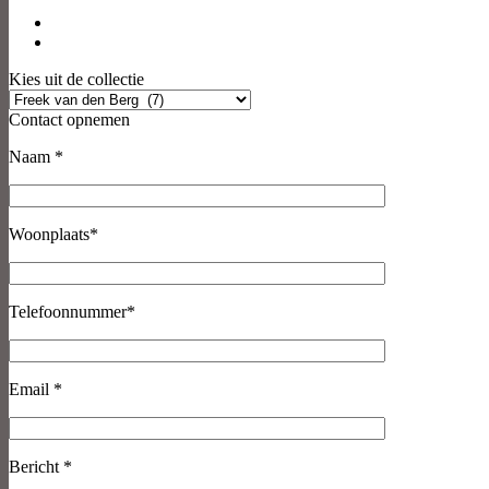
Kies uit de collectie
Contact opnemen
Naam *
Woonplaats*
Telefoonnummer*
Email *
Bericht *