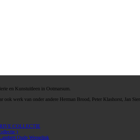
erie en Kunstuitleen in Ootmarsum.
maar ook werk van onder andere Herman Brood, Peter Klashorst, Jan Si
rg PRIVE COLLECTIE
lectie )
Lambert Oude Wesselink