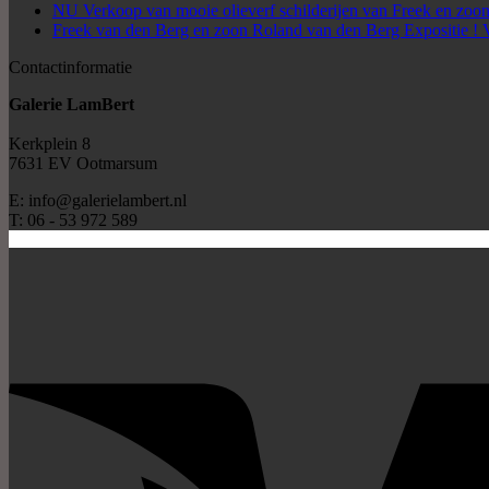
NU Verkoop van mooie olieverf schilderijen van Freek en zoon
Freek van den Berg en zoon Roland van den Berg Expositie ! 
Contactinformatie
Galerie LamBert
Kerkplein 8
7631 EV Ootmarsum
E: info@galerielambert.nl
T: 06 - 53 972 589