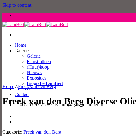
Skip to content
Home
Galerie
Galerie
Kunstuitleen
(Huur)koop
Nieuws
Exposities
Biografie LamBert
Home
/
Freek van den Berg
Collectie
Contact
Freek van den Berg Diverse Oliev
T: 06 - 53 97 25 89 | E: info@galerielambert.nl
Categorie:
Freek van den Berg