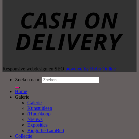
Responsive webdesign en SEO
powered by Hobo Online
Zoeken naar:
Home
Galerie
Galerie
Kunstuitleen
(Huur)koop
Nieuws
Exposities
Biografie LamBert
Collectie