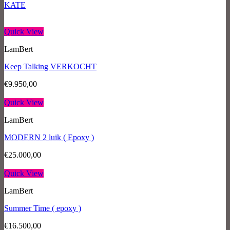
KATE
Quick View
LamBert
Keep Talking VERKOCHT
€
9.950,00
Quick View
LamBert
MODERN 2 luik ( Epoxy )
€
25.000,00
Quick View
LamBert
Summer Time ( epoxy )
€
16.500,00