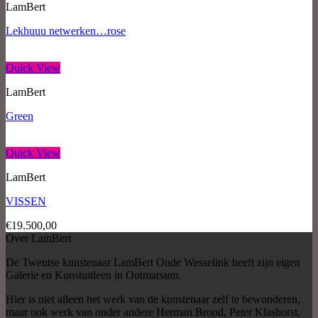
LamBert
Lekhuuu netwerken…rose
Quick View
LamBert
Green
Quick View
LamBert
VISSEN
€
19.500,00
Over LamBert
De Twentse kunstenaar LamBert Oude Wesselink heeft zijn eigen
Galerie en Kunstuitleen in Ootmarsum.
Hier is niet alleen het werk van de kunstenaar zelf te bewonderen,
maar ook werk van onder andere Herman Brood, Peter Klashorst,