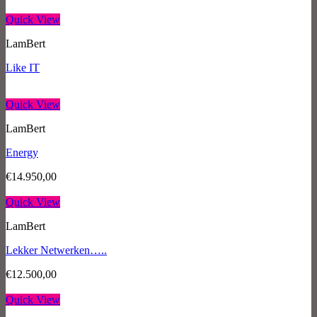
Quick View
LamBert
Like IT
Quick View
LamBert
Energy
€
14.950,00
Quick View
LamBert
Lekker Netwerken…..
€
12.500,00
Quick View