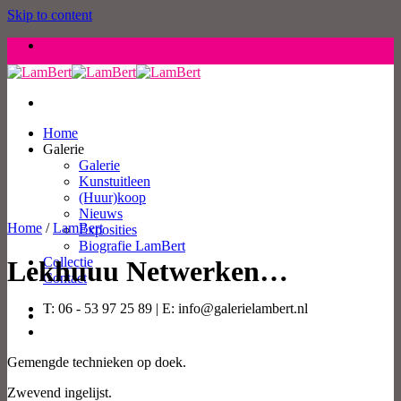
Skip to content
Home
Galerie
Galerie
Kunstuitleen
(Huur)koop
Nieuws
Home
/
LamBert
Exposities
Biografie LamBert
Collectie
Lekhuuu Netwerken…
Contact
T: 06 - 53 97 25 89 | E: info@galerielambert.nl
Gemengde technieken op doek.
Zwevend ingelijst.