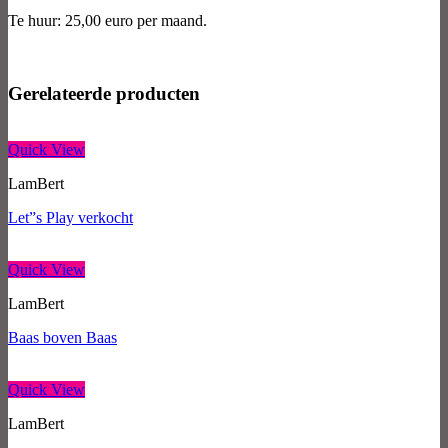
Te huur: 25,00 euro per maand.
Gerelateerde producten
Quick View
LamBert
Let”s Play verkocht
Quick View
LamBert
Baas boven Baas
Quick View
LamBert