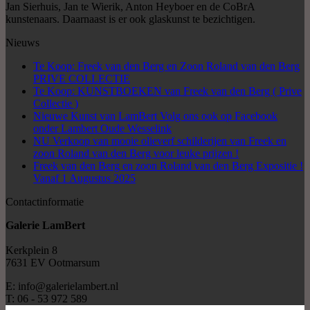
Jan Sierhuis, Jan te Wierik, Anton Heyboer en de CoBrA
kunstenaars. Daarnaast is er ook glaskunst te bezichtigen.
Nieuws
Te Koop: Freek van den Berg en Zoon Roland van den Berg
PRIVE COLLECTIE
Te Koop: KUNSTBOEKEN van Freek van den Berg ( Prive
Collectie )
Nieuwe Kunst van LamBert Volg ons ook op Facebook
onder Lambert Oude Wesselink
NU Verkoop van mooie olieverf schilderijen van Freek en
zoon Roland van den Berg voor leuke prijzen !
Freek van den Berg en zoon Roland van den Berg Expositie !
Vanaf 1 Augustus 2025
Contactinformatie
Galerie LamBert
Kerkplein 8
7631 EV Ootmarsum
E: info@galerielambert.nl
T: 06 - 53 972 589