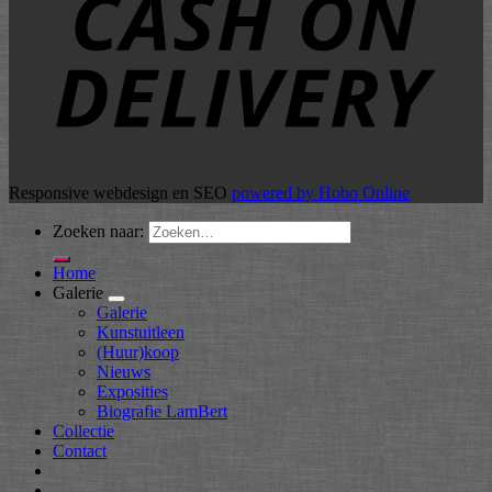
Responsive webdesign en SEO
powered by Hobo Online
Zoeken naar:
Home
Galerie
Galerie
Kunstuitleen
(Huur)koop
Nieuws
Exposities
Biografie LamBert
Collectie
Contact