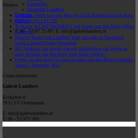
Exposities
Nieuws
Biografie LamBert
Collectie
Te Koop: Freek van den Berg en Zoon Roland van den Berg
Contact
PRIVE COLLECTIE
Te Koop: KUNSTBOEKEN van Freek van den Berg ( Prive
T: 06 - 53 97 25 89 | E: info@galerielambert.nl
Collectie )
Nieuwe Kunst van LamBert Volg ons ook op Facebook
onder Lambert Oude Wesselink
NU Verkoop van mooie olieverf schilderijen van Freek en
zoon Roland van den Berg voor leuke prijzen !
Freek van den Berg en zoon Roland van den Berg Expositie !
Vanaf 1 Augustus 2025
Contactinformatie
Galerie LamBert
Kerkplein 8
7631 EV Ootmarsum
E: info@galerielambert.nl
T: 06 - 53 972 589