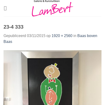
Skip
to
content
23-4 333
Gepubliceerd
03/11/2015
op
1920 × 2560
in
Baas boven
Baas