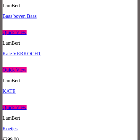
LamBert
Baas boven Baas
Quick View
LamBert
Kate VERKOCHT
Quick View
LamBert
KATE
Quick View
LamBert
Koetjes
€
299,00