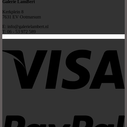
Galerie LamBert
Kerkplein 8
7631 EV Ootmarsum
E: info@galerielambert.nl
T: 06 - 53 972 589