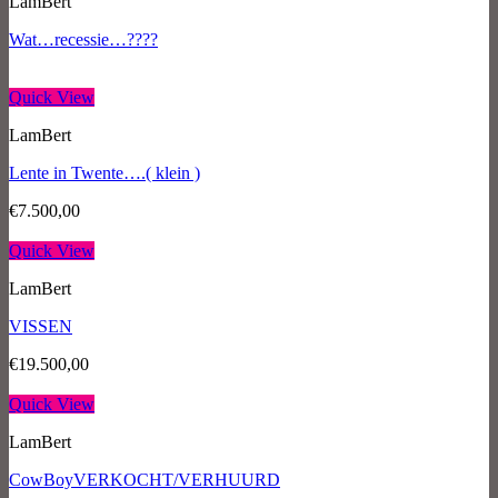
LamBert
Wat…recessie…????
Quick View
LamBert
Lente in Twente….( klein )
€
7.500,00
Quick View
LamBert
VISSEN
€
19.500,00
Quick View
LamBert
CowBoyVERKOCHT/VERHUURD