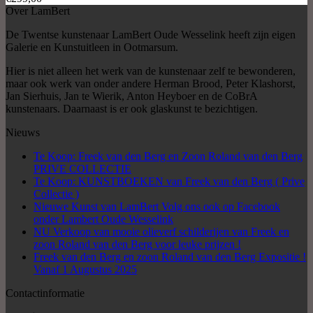
Over LamBert
De Twentse kunstenaar LamBert Oude Wesselink heeft zijn eigen
Galerie en Kunstuitleen in Ootmarsum.
Hier is niet alleen het werk van de kunstenaar zelf te bewonderen,
maar ook werk van onder andere Herman Brood, Peter Klashorst,
Jan Sierhuis, Jan te Wierik, Anton Heyboer en de CoBrA
kunstenaars. Daarnaast is er ook glaskunst te bezichtigen.
Nieuws
Te Koop: Freek van den Berg en Zoon Roland van den Berg
PRIVE COLLECTIE
Te Koop: KUNSTBOEKEN van Freek van den Berg ( Prive
Collectie )
Nieuwe Kunst van LamBert Volg ons ook op Facebook
onder Lambert Oude Wesselink
NU Verkoop van mooie olieverf schilderijen van Freek en
zoon Roland van den Berg voor leuke prijzen !
Freek van den Berg en zoon Roland van den Berg Expositie !
Vanaf 1 Augustus 2025
Contactinformatie