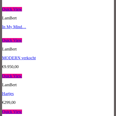
Quick View
LamBert
In My Mind…
Quick View
LamBert
MODERN verkocht
€
9.950,00
Quick View
LamBert
Hartjes
€
299,00
Quick View