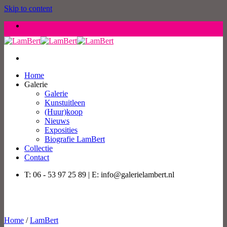
Skip to content
Home
Galerie
Galerie
Kunstuitleen
(Huur)koop
Nieuws
Exposities
Biografie LamBert
Collectie
Contact
T: 06 - 53 97 25 89 | E: info@galerielambert.nl
Home
/
LamBert