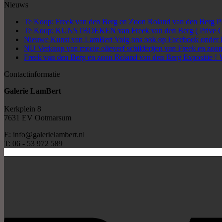
Nieuws
Te Koop: Freek van den Berg en Zoon Roland van den Be
Te Koop: KUNSTBOEKEN van Freek van den Berg ( Prive Col
Nieuwe Kunst van LamBert Volg ons ook op Facebook onder 
NU Verkoop van mooie olieverf schilderijen van Freek en zoon
Freek van den Berg en zoon Roland van den Berg Expositie ! 
Contactinformatie
Galerie LamBert
Kerkplein 8
7631 EV Ootmarsum
E: info@galerielambert.nl
T: 06 - 53 972 589