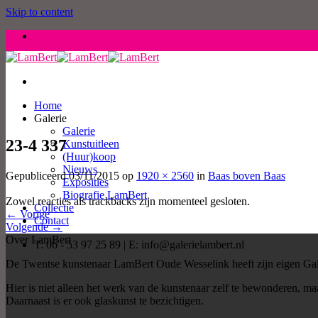
Skip to content
Home
Galerie
Galerie
23-4 337
Kunstuitleen
(Huur)koop
Nieuws
Gepubliceerd
03/11/2015
op
1920 × 2560
in
Baas boven Baas
Exposities
Biografie LamBert
Zowel reacties als trackbacks zijn momenteel gesloten.
Collectie
←
Vorige
Contact
Volgende
→
Over LamBert
T: 06 - 53 97 25 89 | E: info@galerielambert.nl
De Twentse kunstenaar LamBert Oude Wesselink heeft zijn eigen Gal
Hier is niet alleen het werk van de kunstenaar zelf te bewonderen, 
Daarnaast is er ook glaskunst te bezichtigen.