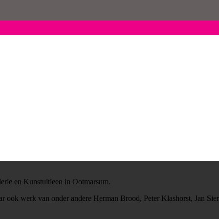
erie en Kunstuitleen in Ootmarsum.
maar ook werk van onder andere Herman Brood, Peter Klashorst, Jan Si