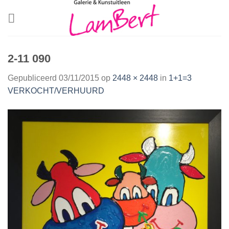
Skip
to
content
2-11 090
Gepubliceerd
03/11/2015
op
2448 × 2448
in
1+1=3
VERKOCHT/VERHUURD