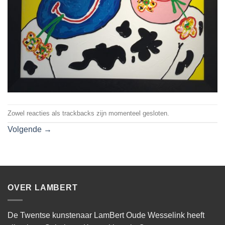
Zowel reacties als trackbacks zijn momenteel gesloten.
Volgende
→
OVER LAMBERT
De Twentse kunstenaar LamBert Oude Wesselink heeft