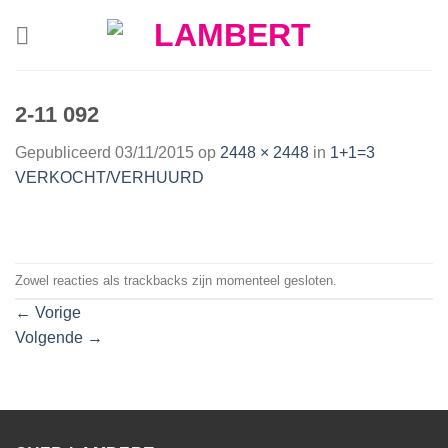
Skip
to
content
2-11 092
Gepubliceerd
03/11/2015
op
2448 × 2448
in
1+1=3
VERKOCHT/VERHUURD
Zowel reacties als trackbacks zijn momenteel gesloten.
←
Vorige
Volgende
→