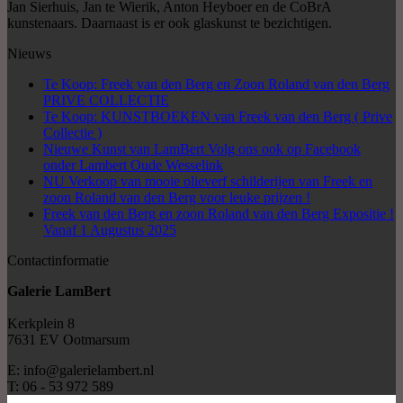
Jan Sierhuis, Jan te Wierik, Anton Heyboer en de CoBrA
kunstenaars. Daarnaast is er ook glaskunst te bezichtigen.
Nieuws
Te Koop: Freek van den Berg en Zoon Roland van den Berg
PRIVE COLLECTIE
Te Koop: KUNSTBOEKEN van Freek van den Berg ( Prive
Collectie )
Nieuwe Kunst van LamBert Volg ons ook op Facebook
onder Lambert Oude Wesselink
NU Verkoop van mooie olieverf schilderijen van Freek en
zoon Roland van den Berg voor leuke prijzen !
Freek van den Berg en zoon Roland van den Berg Expositie !
Vanaf 1 Augustus 2025
Contactinformatie
Galerie LamBert
Kerkplein 8
7631 EV Ootmarsum
E: info@galerielambert.nl
T: 06 - 53 972 589