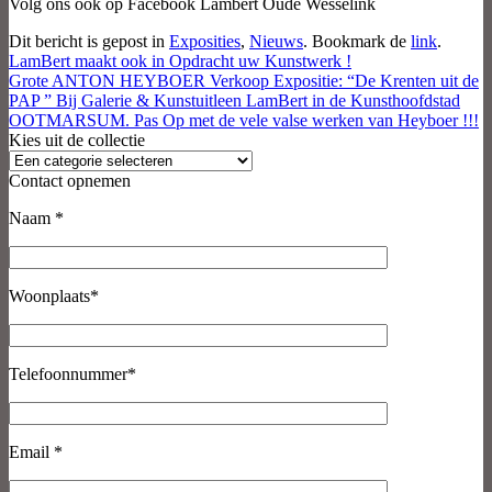
Volg ons ook op Facebook Lambert Oude Wesselink
Dit bericht is gepost in
Exposities
,
Nieuws
. Bookmark de
link
.
LamBert maakt ook in Opdracht uw Kunstwerk !
Grote ANTON HEYBOER Verkoop Expositie: “De Krenten uit de
PAP ” Bij Galerie & Kunstuitleen LamBert in de Kunsthoofdstad
OOTMARSUM. Pas Op met de vele valse werken van Heyboer !!!
Kies uit de collectie
Contact opnemen
Naam *
Woonplaats*
Telefoonnummer*
Email *