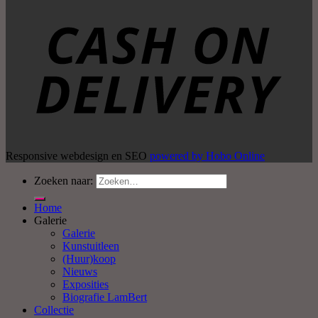
Responsive webdesign en SEO
powered by Hobo Online
Zoeken naar:
Home
Galerie
Galerie
Kunstuitleen
(Huur)koop
Nieuws
Exposities
Biografie LamBert
Collectie