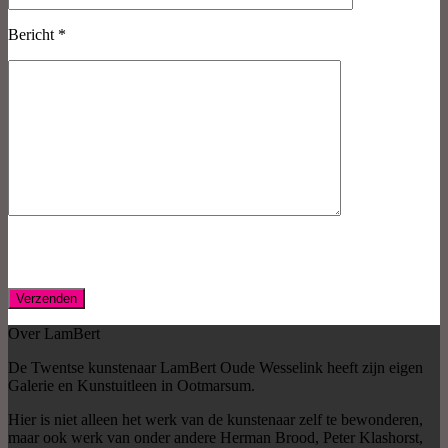
Bericht *
Over LamBert
De Twentse kunstenaar LamBert Oude Wesselink heeft zijn eigen
Galerie en Kunstuitleen in Ootmarsum.
Hier is niet alleen het werk van de kunstenaar zelf te bewonderen,
maar ook werk van onder andere Herman Brood, Peter Klashorst,