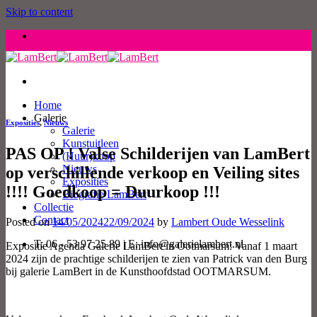
Skip to content
Home
Galerie
Exposities
,
Nieuws
Galerie
Kunstuitleen
PAS OP ! Valse Schilderijen van LamBert
(Huur)koop
Nieuws
op verschillende verkoop en Veiling sites
Exposities
!!!! Goedkoop = Duurkoop !!!
Biografie LamBert
Collectie
Contact
Posted on
14/05/2024
22/09/2024
by
Lambert Oude Wesselink
T: 06 - 53 97 25 89 | E: info@galerielambert.nl
Expositie Agenda Galerie LamBert in Ootmarsum: Vanaf 1 maart
2024 zijn de prachtige schilderijen te zien van Patrick van den Burg
bij galerie LamBert in de Kunsthoofdstad OOTMARSUM.