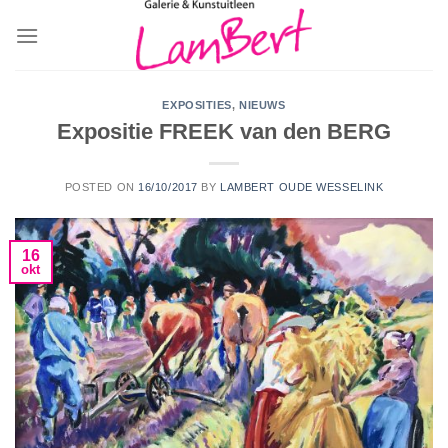
Skip
to
content
EXPOSITIES
,
NIEUWS
Expositie FREEK van den BERG
POSTED ON
16/10/2017
BY
LAMBERT OUDE WESSELINK
16
okt