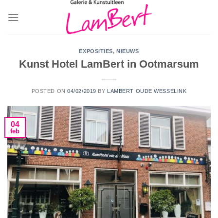
Skip
to
content
EXPOSITIES
,
NIEUWS
Kunst Hotel LamBert in Ootmarsum
POSTED ON
04/02/2019
BY
LAMBERT OUDE WESSELINK
04
feb