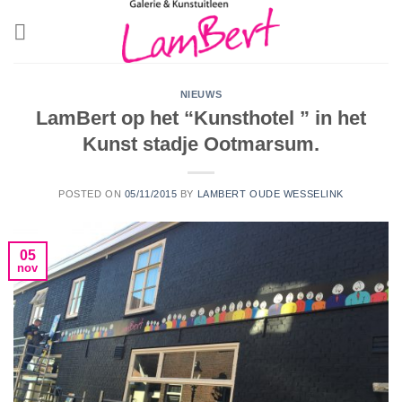
Skip
to
content
NIEUWS
LamBert op het “Kunsthotel ” in het
Kunst stadje Ootmarsum.
POSTED ON
05/11/2015
BY
LAMBERT OUDE WESSELINK
05
nov