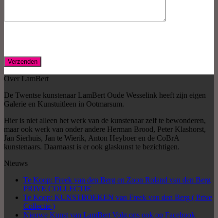
Over LamBert
De Twentse kunstenaar LamBert Oude Wesselink heeft zijn eigen
Galerie en Kunstuitleen in Ootmarsum.
Hier is niet alleen het werk van de kunstenaar zelf te bewonderen,
maar ook werk van onder andere Herman Brood, Peter Klashorst,
Jan Sierhuis, Jan te Wierik, Anton Heyboer en de CoBrA
kunstenaars. Daarnaast is er ook glaskunst te bezichtigen.
Nieuws
Te Koop: Freek van den Berg en Zoon Roland van den Berg
PRIVE COLLECTIE
Te Koop: KUNSTBOEKEN van Freek van den Berg ( Prive
Collectie )
Nieuwe Kunst van LamBert Volg ons ook op Facebook