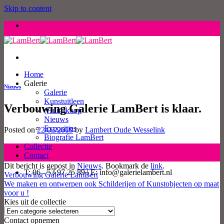
Skip to content
Home
Galerie
Nieuws
Galerie
Kunstuitleen
Verbouwing Galerie LamBert is klaar.
(Huur)koop
Nieuws
Exposities
Posted on
22/03/2019
by
Lambert Oude Wesselink
Biografie LamBert
Collectie
22
Contact
mrt
Dit bericht is gepost in
Nieuws
. Bookmark de
link
.
T: 06 - 53 97 25 89 | E: info@galerielambert.nl
Verbouwing Galerie LamBert
We maken en ontwerpen ook Schilderijen of Kunstobjecten op maat
voor u !
Kies uit de collectie
Contact opnemen