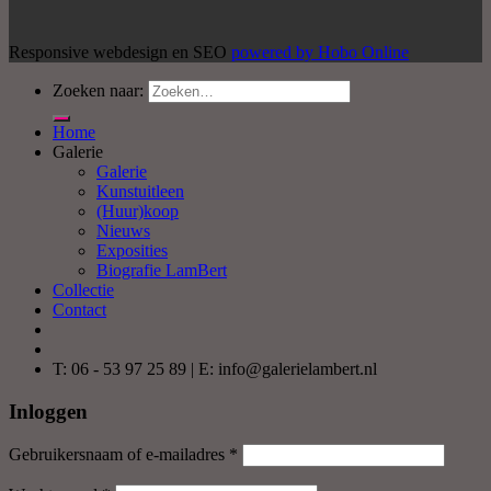
Responsive webdesign en SEO
powered by Hobo Online
Zoeken naar:
Home
Galerie
Galerie
Kunstuitleen
(Huur)koop
Nieuws
Exposities
Biografie LamBert
Collectie
Contact
T: 06 - 53 97 25 89 | E: info@galerielambert.nl
Inloggen
Gebruikersnaam of e-mailadres
*