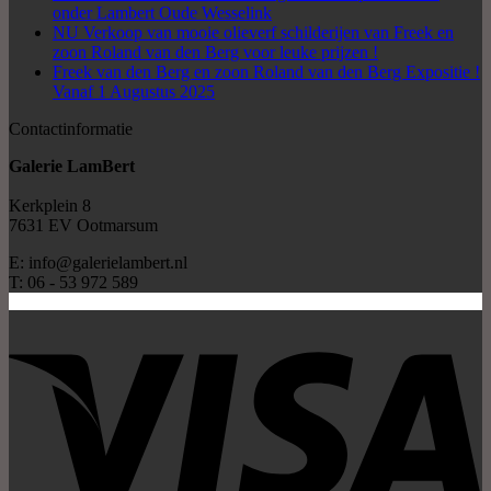
onder Lambert Oude Wesselink
NU Verkoop van mooie olieverf schilderijen van Freek en
zoon Roland van den Berg voor leuke prijzen !
Freek van den Berg en zoon Roland van den Berg Expositie !
Vanaf 1 Augustus 2025
Contactinformatie
Galerie LamBert
Kerkplein 8
7631 EV Ootmarsum
E: info@galerielambert.nl
T: 06 - 53 972 589