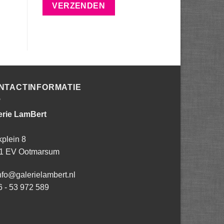
NTACTINFORMATIE
erie LamBert
kplein 8
1 EV Ootmarsum
nfo@galerielambert.nl
6 - 53 972 589