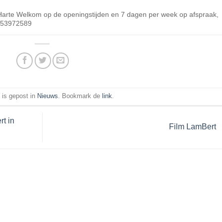
Harte Welkom op de openingstijden en 7 dagen per week op afspraak,
-53972589
t is gepost in
Nieuws
. Bookmark de
link
.
t in
Film LamBert