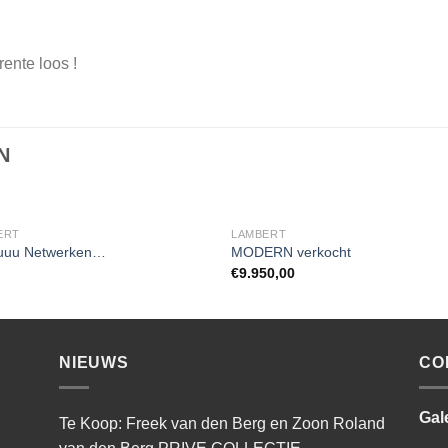
ente loos !
N
ERT
LAMBERT
uuu Netwerken…
MODERN verkocht
€
9.950,00
NIEUWS
CO
Gal
Te Koop: Freek van den Berg en Zoon Roland