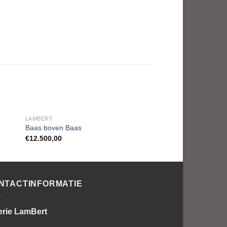
LAMBERT
LAMBERT
Baas boven Baas
Netwerkje
€
12.500,00
NTACTINFORMATIE
erie LamBert