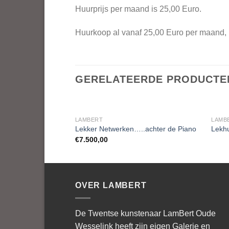
Huurprijs per maand is 25,00 Euro.
Huurkoop al vanaf 25,00 Euro per maand, r
GERELATEERDE PRODUCTE
LAMBERT
LAMB
Lekker Netwerken…..achter de Piano
Lekh
€
7.500,00
OVER LAMBERT
De Twentse kunstenaar LamBert Oude
Wesselink heeft zijn eigen Galerie en