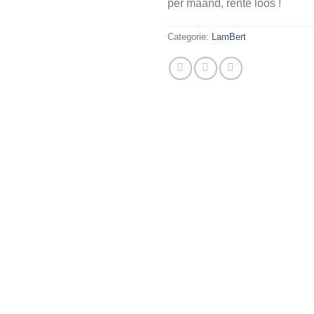
per maand, rente loos !
Categorie:
LamBert