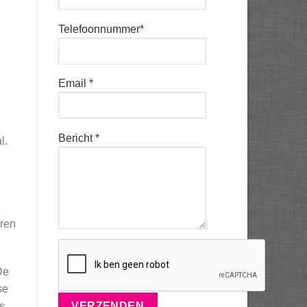
Telefoonnummer*
Email *
Bericht *
l.
eren
De
se
s