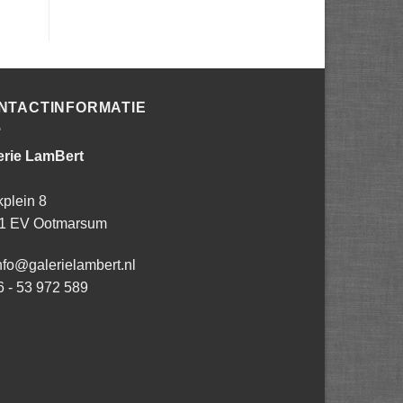
NTACTINFORMATIE
erie LamBert
kplein 8
1 EV Ootmarsum
nfo@galerielambert.nl
6 - 53 972 589