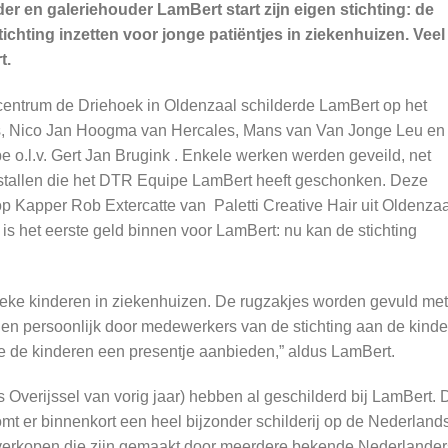
n galeriehouder LamBert start zijn eigen stichting: de
tichting inzetten voor jonge patiëntjes in ziekenhuizen. Veel
t.
lcentrum de Driehoek in Oldenzaal schilderde LamBert op het
s, Nico Jan Hoogma van Hercales, Mans van Van Jonge Leu en
o.l.v. Gert Jan Brugink . Enkele werken werden geveild, net
stallen die het DTR Equipe LamBert heeft geschonken. Deze
p Kapper Rob Extercatte van Paletti Creative Hair uit Oldenzaa
is het eerste geld binnen voor LamBert: nu kan de stichting
zieke kinderen in ziekenhuizen. De rugzakjes worden gevuld met
den persoonlijk door medewerkers van de stichting aan de kind
e de kinderen een presentje aanbieden,” aldus LamBert.
verijssel van vorig jaar) hebben al geschilderd bij LamBert. 
t er binnenkort een heel bijzonder schilderij op de Nederland
 verkopen die zijn gemaakt door meerdere bekende Nederlander