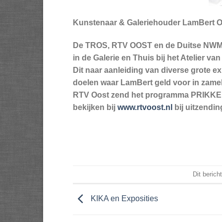
Kunstenaar & Galeriehouder LamBert Op
De TROS, RTV OOST en de Duitse NWM-
in de Galerie en Thuis bij het Atelier 
Dit naar aanleiding van diverse grote e
doelen waar LamBert geld voor in zame
RTV Oost zend het programma PRIKKELS
bekijken bij
www.rtvoost.nl
bij uitzendin
Dit berich
KIKA en Exposities