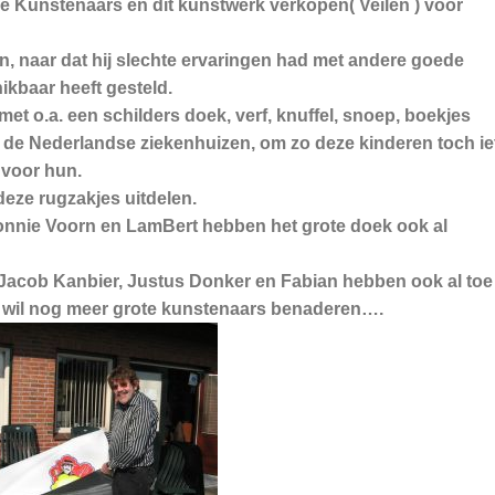
 Kunstenaars en dit kunstwerk verkopen( Veilen ) voor
n, naar dat hij slechte ervaringen had met andere goede
hikbaar heeft gesteld.
et o.a. een schilders doek, verf, knuffel, snoep, boekjes
n de Nederlandse ziekenhuizen, om zo deze kinderen toch ie
d voor hun.
deze rugzakjes uitdelen.
onnie Voorn en LamBert hebben het grote doek ook al
 Jacob Kanbier, Justus Donker en Fabian hebben ook al toe
wil nog meer grote kunstenaars benaderen….