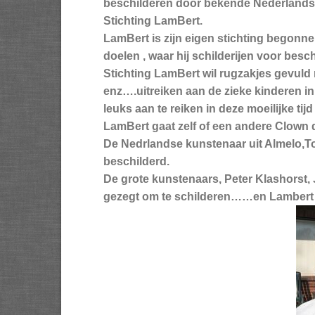
beschilderen door bekende Nederlandse
Stichting LamBert.
LamBert is zijn eigen stichting begonne
doelen , waar hij schilderijen voor besc
Stichting LamBert wil rugzakjes gevuld m
enz….uitreiken aan de zieke kinderen i
leuks aan te reiken in deze moeilijke tij
LamBert gaat zelf of een andere Clown 
De Nedrlandse kunstenaar uit Almelo,T
beschilderd.
De grote kunstenaars, Peter Klashorst,
gezegt om te schilderen……en Lambert 