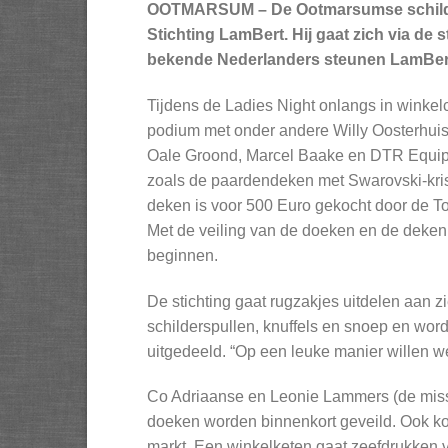
OOTMARSUM – De Ootmarsumse schilder e
Stichting LamBert. Hij gaat zich via de s
bekende Nederlanders steunen LamBer
Tijdens de Ladies Night onlangs in winke
podium met onder andere Willy Oosterhui
Oale Groond, Marcel Baake en DTR Equipe 
zoals de paardendeken met Swarovski-kri
deken is voor 500 Euro gekocht door de To
Met de veiling van de doeken en de deken 
beginnen.
De stichting gaat rugzakjes uitdelen aan 
schilderspullen, knuffels en snoep en wor
uitgedeeld. “Op een leuke manier willen w
Co Adriaanse en Leonie Lammers (de miss O
doeken worden binnenkort geveild. Ook kom
markt. Een winkelketen gaat zeefdrukken