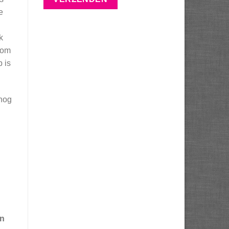
e
k
 om
 is
 nog
en